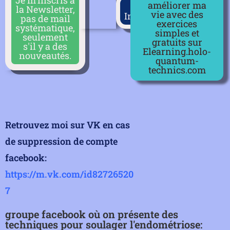
Je m'inscris à
améliorer ma
Contact
la Newsletter,
vie avec des
Information
pas de mail
exercices
systématique,
simples et
seulement
gratuits sur
s'il y a des
Elearning.holo-
nouveautés.
quantum-
technics.com
Retrouvez moi sur VK en cas
de suppression de compte
facebook:
https://m.vk.com/id82726520
7
groupe facebook où on présente des
techniques pour soulager l'endométriose: