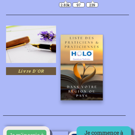
2.83k
97
239
Livre D'OR
Je commence à